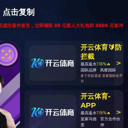
博网页版_安博中国
|
开云电子体育
|