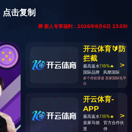
博网页版_安博中国
|
开云电子体育
|