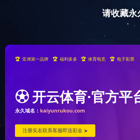
Sorry for the inconvenience.
Please report this message and include the following information to us
Thank you very much!
URL:
/info/1113/3523.htm
Server:
prod-qwmh-bj7-pool202-frontend-static-02
Date:
2026/07/08 21:02:45
华体会官网
|
华体会体育官方网站
|
米兰平台
|
开云app登录入口