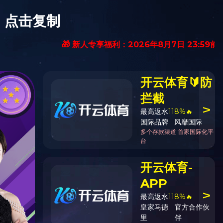
博网页版_安博中国
|
开云电子体育
|